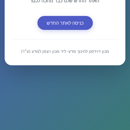
האתר החדש שלנו כבר מחכה לכם!
כניסה לאתר החדש
מכון דוידסון לחינוך מדעי ליד מכון ויצמן למדע (ע״ר)