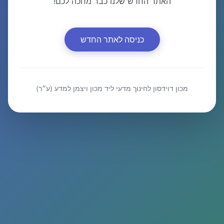
האתר החדש שלנו כבר מחכה לכם!
כניסה לאתר החדש
מכון דוידסון לחינוך מדעי ליד מכון ויצמן למדע (ע״ר)