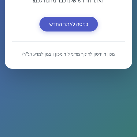
האתר החדש שלנו כבר מחכה לכם!
כניסה לאתר החדש
מכון דוידסון לחינוך מדעי ליד מכון ויצמן למדע (ע״ר)