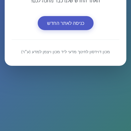
האתר החדש שלנו כבר מחכה לכם!
כניסה לאתר החדש
מכון דוידסון לחינוך מדעי ליד מכון ויצמן למדע (ע״ר)