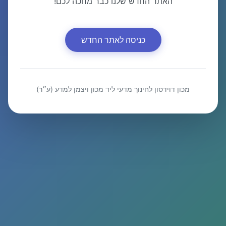
האתר החדש שלנו כבר מחכה לכם!
כניסה לאתר החדש
מכון דוידסון לחינוך מדעי ליד מכון ויצמן למדע (ע״ר)