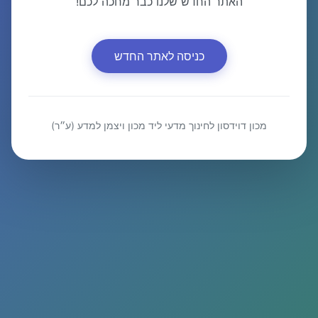
האתר החדש שלנו כבר מחכה לכם!
כניסה לאתר החדש
מכון דוידסון לחינוך מדעי ליד מכון ויצמן למדע (ע״ר)