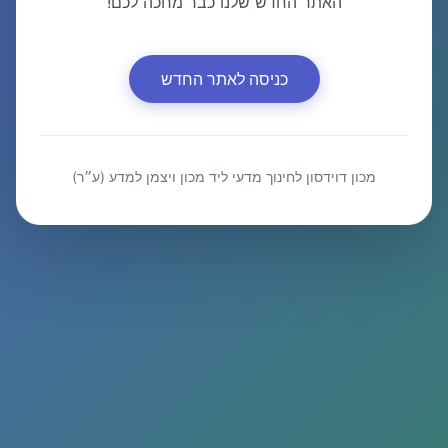
האתר החדש שלנו כבר מחכה לכם!
כניסה לאתר החדש
מכון דוידסון לחינוך מדעי ליד מכון ויצמן למדע (ע״ר)