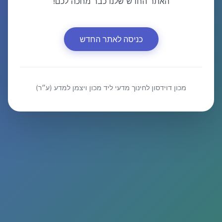
האתר החדש שלנו כבר מחכה לכם!
כניסה לאתר החדש
מכון דוידסון לחינוך מדעי ליד מכון ויצמן למדע (ע״ר)