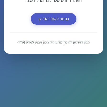
האתר החדש שלנו כבר מחכה לכם!
כניסה לאתר החדש
מכון דוידסון לחינוך מדעי ליד מכון ויצמן למדע (ע״ר)