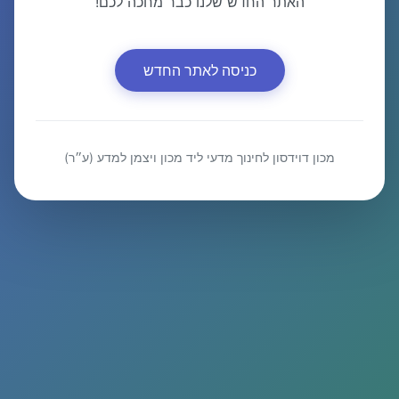
האתר החדש שלנו כבר מחכה לכם!
כניסה לאתר החדש
מכון דוידסון לחינוך מדעי ליד מכון ויצמן למדע (ע״ר)