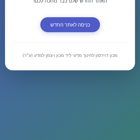
האתר החדש שלנו כבר מחכה לכם!
כניסה לאתר החדש
מכון דוידסון לחינוך מדעי ליד מכון ויצמן למדע (ע״ר)