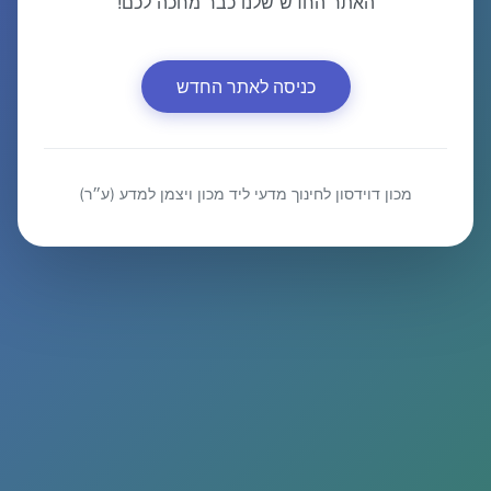
האתר החדש שלנו כבר מחכה לכם!
כניסה לאתר החדש
מכון דוידסון לחינוך מדעי ליד מכון ויצמן למדע (ע״ר)