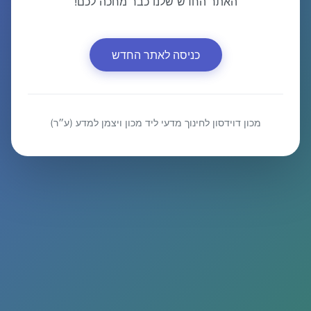
האתר החדש שלנו כבר מחכה לכם!
כניסה לאתר החדש
מכון דוידסון לחינוך מדעי ליד מכון ויצמן למדע (ע״ר)