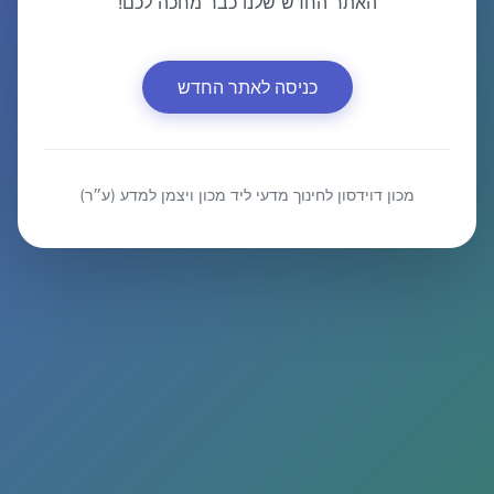
האתר החדש שלנו כבר מחכה לכם!
כניסה לאתר החדש
מכון דוידסון לחינוך מדעי ליד מכון ויצמן למדע (ע״ר)