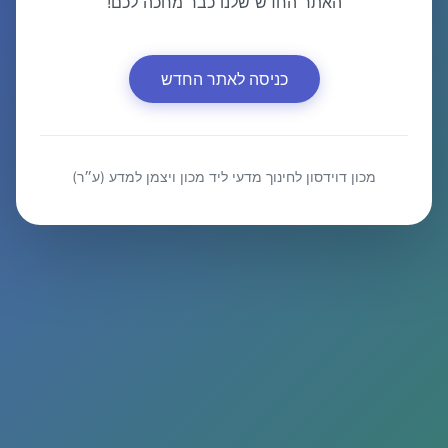
האתר החדש שלנו כבר מחכה לכם!
כניסה לאתר החדש
מכון דוידסון לחינוך מדעי ליד מכון ויצמן למדע (ע״ר)