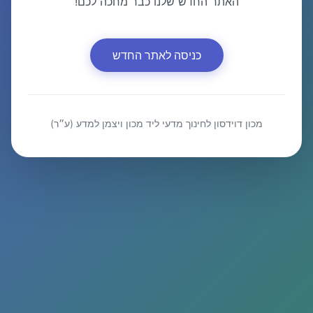
האתר החדש שלנו כבר מחכה לכם!
כניסה לאתר החדש
מכון דוידסון לחינוך מדעי ליד מכון ויצמן למדע (ע״ר)