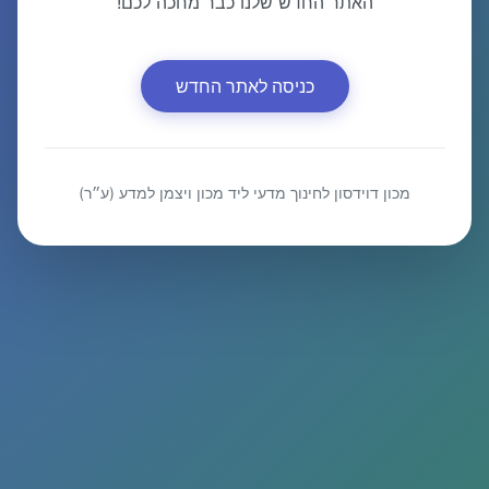
האתר החדש שלנו כבר מחכה לכם!
כניסה לאתר החדש
מכון דוידסון לחינוך מדעי ליד מכון ויצמן למדע (ע״ר)