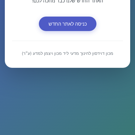
האתר החדש שלנו כבר מחכה לכם!
כניסה לאתר החדש
מכון דוידסון לחינוך מדעי ליד מכון ויצמן למדע (ע״ר)