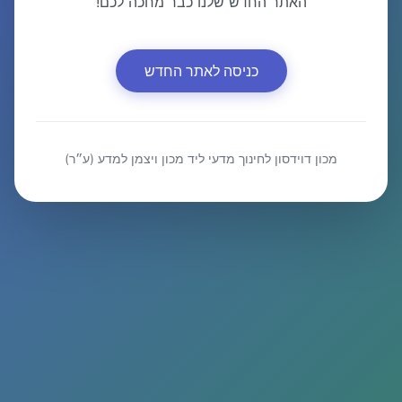
האתר החדש שלנו כבר מחכה לכם!
כניסה לאתר החדש
מכון דוידסון לחינוך מדעי ליד מכון ויצמן למדע (ע״ר)