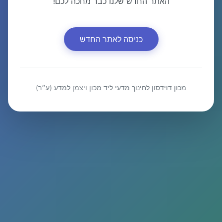
האתר החדש שלנו כבר מחכה לכם!
כניסה לאתר החדש
מכון דוידסון לחינוך מדעי ליד מכון ויצמן למדע (ע״ר)