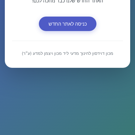
האתר החדש שלנו כבר מחכה לכם!
כניסה לאתר החדש
מכון דוידסון לחינוך מדעי ליד מכון ויצמן למדע (ע״ר)