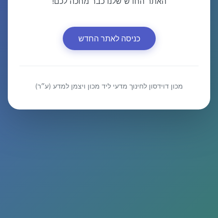
האתר החדש שלנו כבר מחכה לכם!
כניסה לאתר החדש
מכון דוידסון לחינוך מדעי ליד מכון ויצמן למדע (ע״ר)