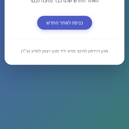
האתר החדש שלנו כבר מחכה לכם!
כניסה לאתר החדש
מכון דוידסון לחינוך מדעי ליד מכון ויצמן למדע (ע״ר)