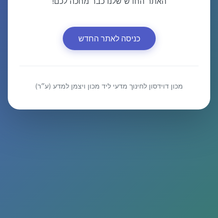
האתר החדש שלנו כבר מחכה לכם!
כניסה לאתר החדש
מכון דוידסון לחינוך מדעי ליד מכון ויצמן למדע (ע״ר)