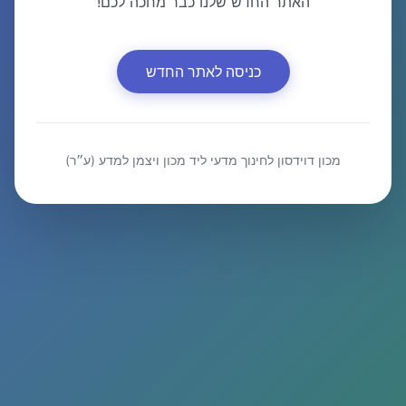
האתר החדש שלנו כבר מחכה לכם!
כניסה לאתר החדש
מכון דוידסון לחינוך מדעי ליד מכון ויצמן למדע (ע״ר)