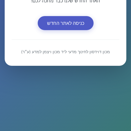
האתר החדש שלנו כבר מחכה לכם!
כניסה לאתר החדש
מכון דוידסון לחינוך מדעי ליד מכון ויצמן למדע (ע״ר)