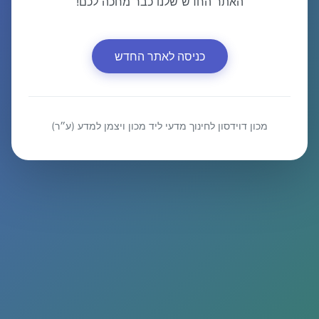
האתר החדש שלנו כבר מחכה לכם!
כניסה לאתר החדש
מכון דוידסון לחינוך מדעי ליד מכון ויצמן למדע (ע״ר)