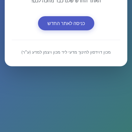
האתר החדש שלנו כבר מחכה לכם!
כניסה לאתר החדש
מכון דוידסון לחינוך מדעי ליד מכון ויצמן למדע (ע״ר)