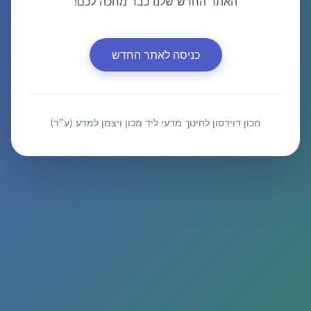
האתר החדש שלנו כבר מחכה לכם!
כניסה לאתר החדש
מכון דוידסון לחינוך מדעי ליד מכון ויצמן למדע (ע״ר)