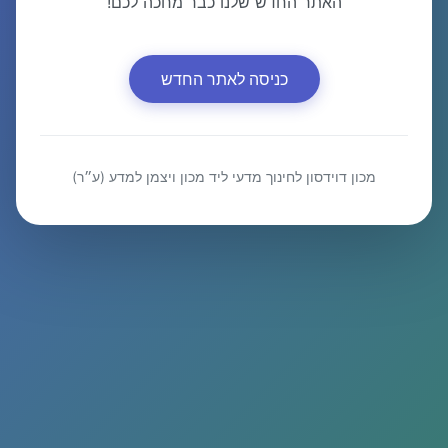
האתר החדש שלנו כבר מחכה לכם!
כניסה לאתר החדש
מכון דוידסון לחינוך מדעי ליד מכון ויצמן למדע (ע״ר)