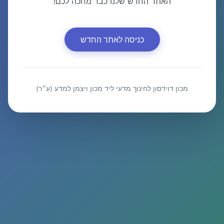
האתר החדש שלנו כבר מחכה לכם!
כניסה לאתר החדש
מכון דוידסון לחינוך מדעי ליד מכון ויצמן למדע (ע״ר)