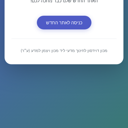
האתר החדש שלנו כבר מחכה לכם!
כניסה לאתר החדש
מכון דוידסון לחינוך מדעי ליד מכון ויצמן למדע (ע״ר)