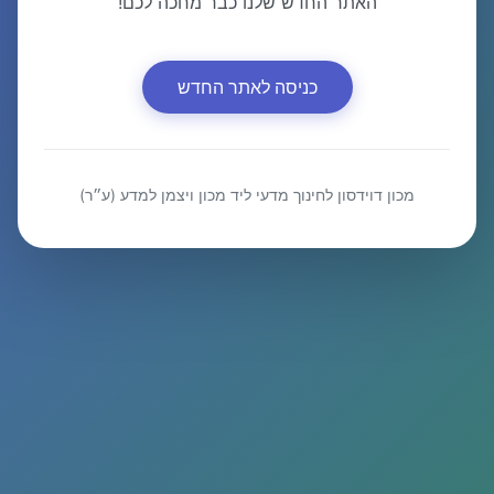
האתר החדש שלנו כבר מחכה לכם!
כניסה לאתר החדש
מכון דוידסון לחינוך מדעי ליד מכון ויצמן למדע (ע״ר)