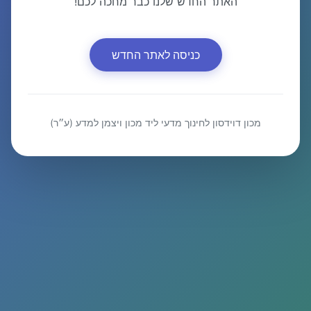
האתר החדש שלנו כבר מחכה לכם!
כניסה לאתר החדש
מכון דוידסון לחינוך מדעי ליד מכון ויצמן למדע (ע״ר)