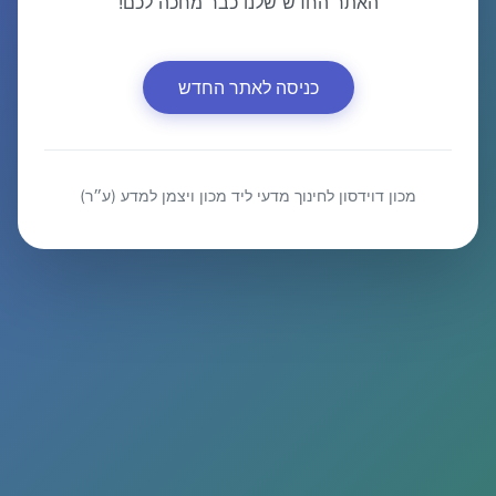
האתר החדש שלנו כבר מחכה לכם!
כניסה לאתר החדש
מכון דוידסון לחינוך מדעי ליד מכון ויצמן למדע (ע״ר)