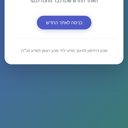
האתר החדש שלנו כבר מחכה לכם!
כניסה לאתר החדש
מכון דוידסון לחינוך מדעי ליד מכון ויצמן למדע (ע״ר)