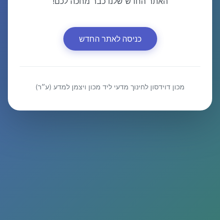
האתר החדש שלנו כבר מחכה לכם!
כניסה לאתר החדש
מכון דוידסון לחינוך מדעי ליד מכון ויצמן למדע (ע״ר)