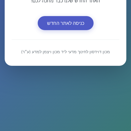
האתר החדש שלנו כבר מחכה לכם!
כניסה לאתר החדש
מכון דוידסון לחינוך מדעי ליד מכון ויצמן למדע (ע״ר)