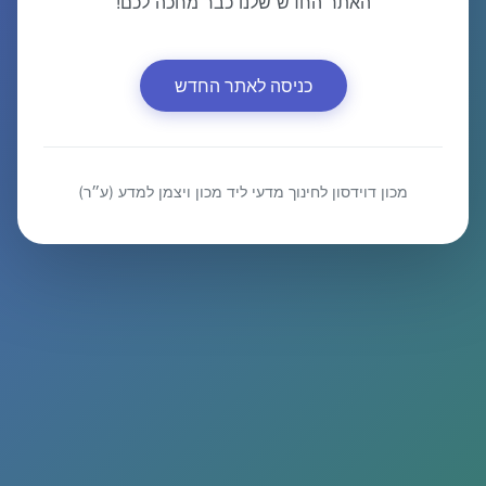
האתר החדש שלנו כבר מחכה לכם!
כניסה לאתר החדש
מכון דוידסון לחינוך מדעי ליד מכון ויצמן למדע (ע״ר)