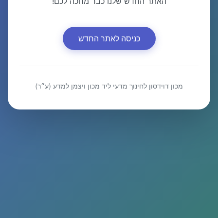
האתר החדש שלנו כבר מחכה לכם!
כניסה לאתר החדש
מכון דוידסון לחינוך מדעי ליד מכון ויצמן למדע (ע״ר)