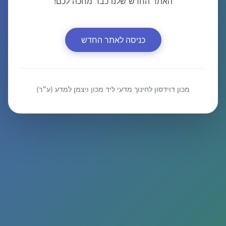
האתר החדש שלנו כבר מחכה לכם!
כניסה לאתר החדש
מכון דוידסון לחינוך מדעי ליד מכון ויצמן למדע (ע״ר)