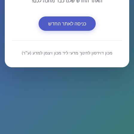
האתר החדש שלנו כבר מחכה לכם!
כניסה לאתר החדש
מכון דוידסון לחינוך מדעי ליד מכון ויצמן למדע (ע״ר)