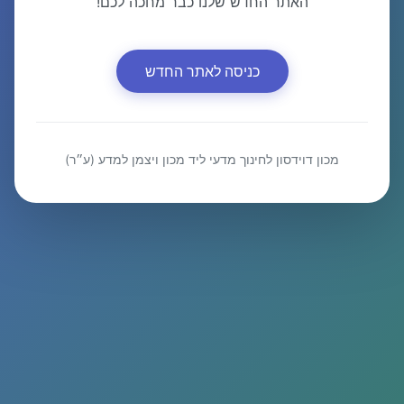
האתר החדש שלנו כבר מחכה לכם!
כניסה לאתר החדש
מכון דוידסון לחינוך מדעי ליד מכון ויצמן למדע (ע״ר)