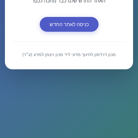
האתר החדש שלנו כבר מחכה לכם!
כניסה לאתר החדש
מכון דוידסון לחינוך מדעי ליד מכון ויצמן למדע (ע״ר)