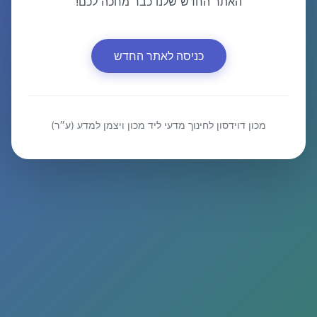
האתר החדש שלנו כבר מחכה לכם!
כניסה לאתר החדש
מכון דוידסון לחינוך מדעי ליד מכון ויצמן למדע (ע״ר)