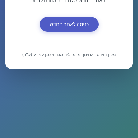
האתר החדש שלנו כבר מחכה לכם!
כניסה לאתר החדש
מכון דוידסון לחינוך מדעי ליד מכון ויצמן למדע (ע״ר)