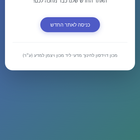
האתר החדש שלנו כבר מחכה לכם!
כניסה לאתר החדש
מכון דוידסון לחינוך מדעי ליד מכון ויצמן למדע (ע״ר)