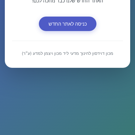
האתר החדש שלנו כבר מחכה לכם!
כניסה לאתר החדש
מכון דוידסון לחינוך מדעי ליד מכון ויצמן למדע (ע״ר)