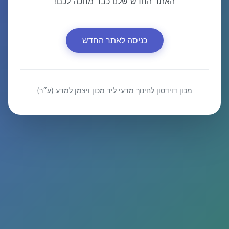
האתר החדש שלנו כבר מחכה לכם!
כניסה לאתר החדש
מכון דוידסון לחינוך מדעי ליד מכון ויצמן למדע (ע״ר)