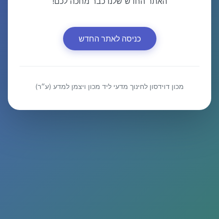
האתר החדש שלנו כבר מחכה לכם!
כניסה לאתר החדש
מכון דוידסון לחינוך מדעי ליד מכון ויצמן למדע (ע״ר)